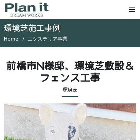
環境芝施工事例
Home
エクステリア事業
前橋市N様邸、環境芝敷設＆
フェンス工事
環境芝