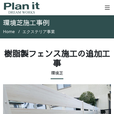
環境芝施工事例
Home
エクステリア事業
樹脂製フェンス施工の追加工
事
環境芝